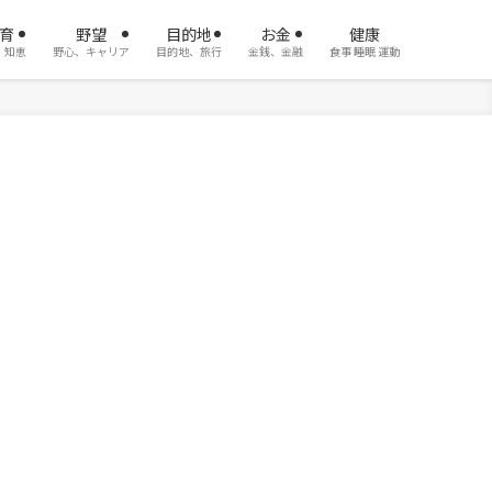
育
野望
目的地
お金
健康
、知恵
野心、キャリア
目的地、旅行
金銭、金融
食事 睡眠 運動