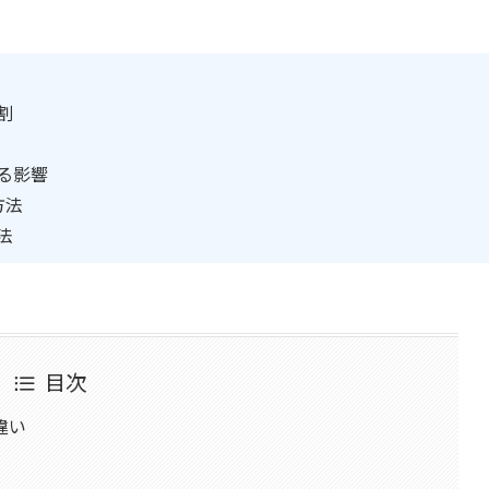
割
る影響
方法
法
目次
違い