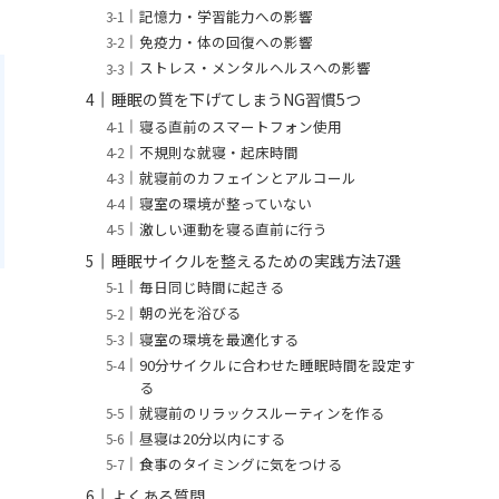
記憶力・学習能力への影響
免疫力・体の回復への影響
ストレス・メンタルヘルスへの影響
睡眠の質を下げてしまうNG習慣5つ
寝る直前のスマートフォン使用
不規則な就寝・起床時間
就寝前のカフェインとアルコール
寝室の環境が整っていない
激しい運動を寝る直前に行う
睡眠サイクルを整えるための実践方法7選
毎日同じ時間に起きる
朝の光を浴びる
寝室の環境を最適化する
90分サイクルに合わせた睡眠時間を設定す
る
就寝前のリラックスルーティンを作る
昼寝は20分以内にする
食事のタイミングに気をつける
よくある質問