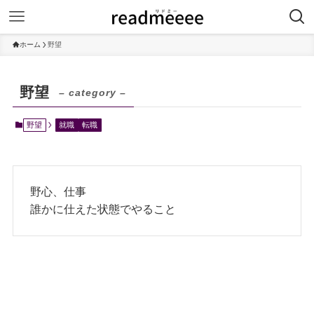
ホーム
野望
野望
– category –
野望
就職
転職
野心、仕事
誰かに仕えた状態でやること