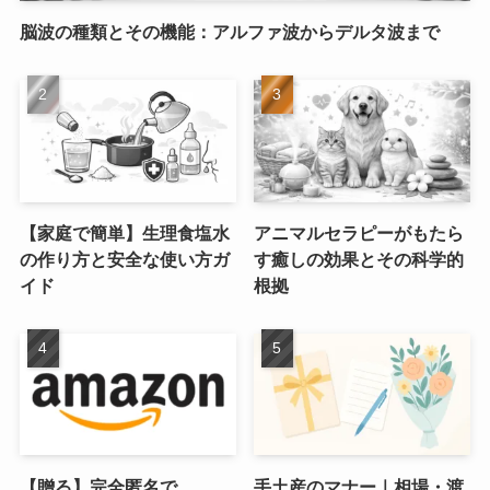
脳波の種類とその機能：アルファ波からデルタ波まで
【家庭で簡単】生理食塩水
アニマルセラピーがもたら
の作り方と安全な使い方ガ
す癒しの効果とその科学的
イド
根拠
【贈る】完全匿名で
手土産のマナー｜相場・渡