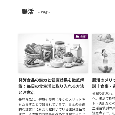
腸活
– tag –
食事
発酵食品の魅力と健康効果を徹底解
腸活のメリ
説：毎日の食生活に取り入れる方法
説｜食事・
と注意点
便秘や肌荒れ
へ。腸活で期
発酵食品は、健康や美容に多くのメリットを
ト・美肌など
もたらすことで知られています。日本の伝統
生活習慣別の
的な食文化にも深く根付いている発酵食品で
注意点まで、
すが、その魅力や効果を改めて理解すること