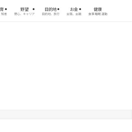
育
野望
目的地
お金
健康
、知恵
野心、キャリア
目的地、旅行
金銭、金融
食事 睡眠 運動