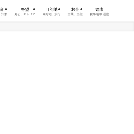
育
野望
目的地
お金
健康
、知恵
野心、キャリア
目的地、旅行
金銭、金融
食事 睡眠 運動