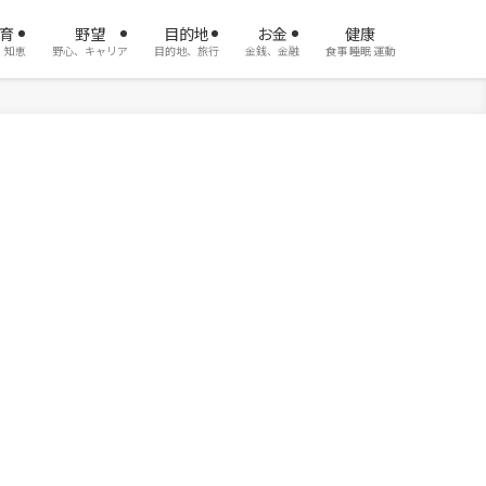
育
野望
目的地
お金
健康
、知恵
野心、キャリア
目的地、旅行
金銭、金融
食事 睡眠 運動