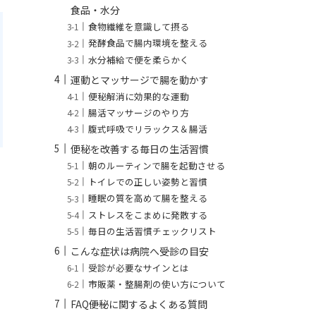
食品・水分
食物繊維を意識して摂る
発酵食品で腸内環境を整える
水分補給で便を柔らかく
運動とマッサージで腸を動かす
便秘解消に効果的な運動
腸活マッサージのやり方
腹式呼吸でリラックス＆腸活
便秘を改善する毎日の生活習慣
朝のルーティンで腸を起動させる
トイレでの正しい姿勢と習慣
睡眠の質を高めて腸を整える
ストレスをこまめに発散する
毎日の生活習慣チェックリスト
こんな症状は病院へ――受診の目安
受診が必要なサインとは
市販薬・整腸剤の使い方について
FAQ――便秘に関するよくある質問