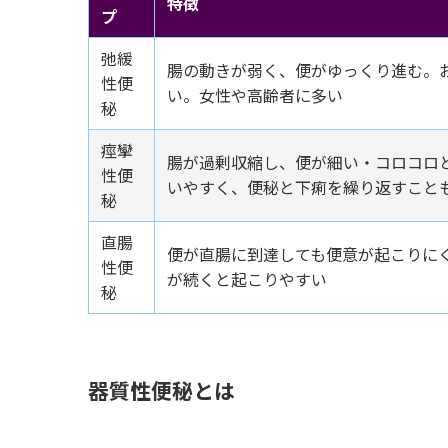
特徴
プ
弛緩
腸の動きが弱く、便がゆっくり進む。
性便
い。女性や高齢者に多い
秘
痙攣
腸が過剰収縮し、便が細い・コロコロ
性便
いやすく、便秘と下痢を繰り返すこと
秘
直腸
便が直腸に到達しても便意が起こりに
性便
が続くと起こりやすい
秘
器質性便秘とは