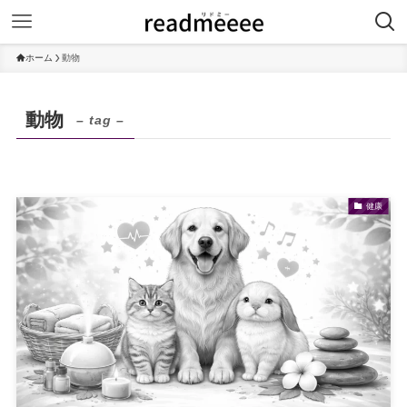
ホーム
動物
動物
– tag –
健康